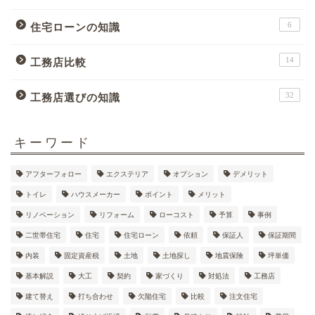
6
住宅ローンの知識
14
工務店比較
32
工務店選びの知識
キーワード
アフターフォロー
エクステリア
オプション
デメリット
トイレ
ハウスメーカー
ポイント
メリット
リノベーション
リフォーム
ローコスト
予算
事例
二世帯住宅
住宅
住宅ローン
依頼
保証人
保証期間
内装
固定資産税
土地
土地探し
地震保険
坪単価
基本解説
大工
契約
家づくり
対処法
工務店
建て替え
打ち合わせ
欠陥住宅
比較
注文住宅