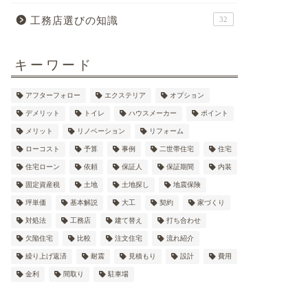
工務店選びの知識
32
キーワード
アフターフォロー
エクステリア
オプション
デメリット
トイレ
ハウスメーカー
ポイント
メリット
リノベーション
リフォーム
ローコスト
予算
事例
二世帯住宅
住宅
住宅ローン
依頼
保証人
保証期間
内装
固定資産税
土地
土地探し
地震保険
坪単価
基本解説
大工
契約
家づくり
対処法
工務店
建て替え
打ち合わせ
欠陥住宅
比較
注文住宅
流れ紹介
繰り上げ返済
耐震
見積もり
設計
費用
金利
間取り
駐車場