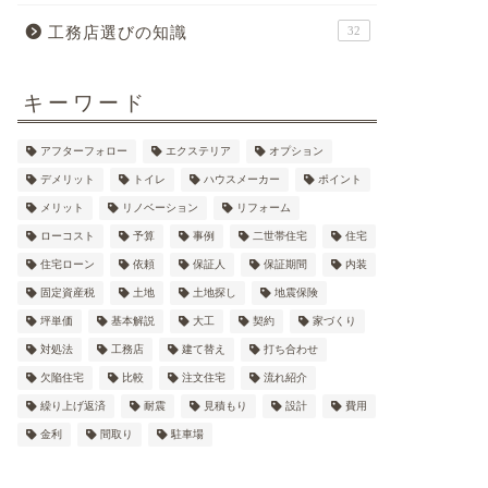
工務店選びの知識
32
キーワード
アフターフォロー
エクステリア
オプション
デメリット
トイレ
ハウスメーカー
ポイント
メリット
リノベーション
リフォーム
ローコスト
予算
事例
二世帯住宅
住宅
住宅ローン
依頼
保証人
保証期間
内装
固定資産税
土地
土地探し
地震保険
坪単価
基本解説
大工
契約
家づくり
対処法
工務店
建て替え
打ち合わせ
欠陥住宅
比較
注文住宅
流れ紹介
繰り上げ返済
耐震
見積もり
設計
費用
金利
間取り
駐車場