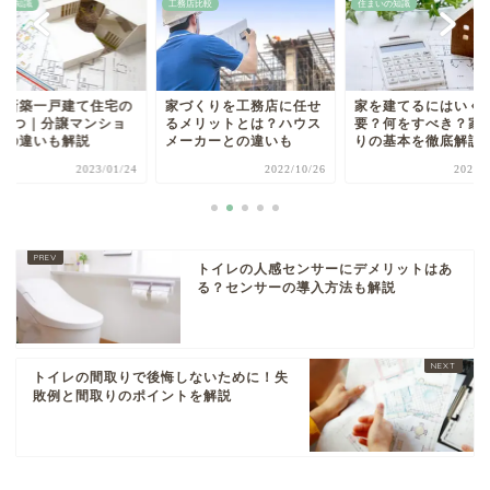
いの知識
工務店比較
住まいの知識
・新築一戸建て住宅の
家づくりを工務店に任せ
家を建てるにはいく
類3つ｜分譲マンショ
るメリットとは？ハウス
要？何をすべき？家
との違いも解説
メーカーとの違いも
りの基本を徹底解説
2023/01/24
2022/10/26
2022/
トイレの人感センサーにデメリットはあ
る？センサーの導入方法も解説
トイレの間取りで後悔しないために！失
敗例と間取りのポイントを解説