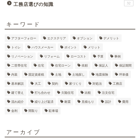
32
工務店選びの知識
キーワード
アフターフォロー
エクステリア
オプション
デメリット
トイレ
ハウスメーカー
ポイント
メリット
リノベーション
リフォーム
ローコスト
予算
事例
二世帯住宅
住宅
住宅ローン
依頼
保証人
保証期間
内装
固定資産税
土地
土地探し
地震保険
坪単価
基本解説
大工
契約
家づくり
対処法
工務店
建て替え
打ち合わせ
欠陥住宅
比較
注文住宅
流れ紹介
繰り上げ返済
耐震
見積もり
設計
費用
金利
間取り
駐車場
アーカイブ