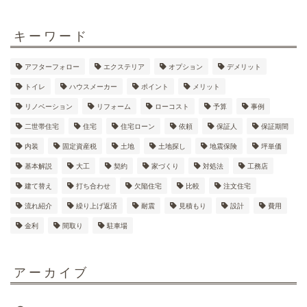
キーワード
アフターフォロー
エクステリア
オプション
デメリット
トイレ
ハウスメーカー
ポイント
メリット
リノベーション
リフォーム
ローコスト
予算
事例
二世帯住宅
住宅
住宅ローン
依頼
保証人
保証期間
内装
固定資産税
土地
土地探し
地震保険
坪単価
基本解説
大工
契約
家づくり
対処法
工務店
建て替え
打ち合わせ
欠陥住宅
比較
注文住宅
流れ紹介
繰り上げ返済
耐震
見積もり
設計
費用
金利
間取り
駐車場
アーカイブ