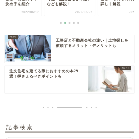
トや決め手を紹介
なども解説！
詳しく解説
2022/06/17
2022/08/22
2022/
工務店と不動産会社の違い｜土地探しを
依頼するメリット・デメリットも
注文住宅を建てる際におすすめの本29
選！押さえるべきポイントも
記事検索