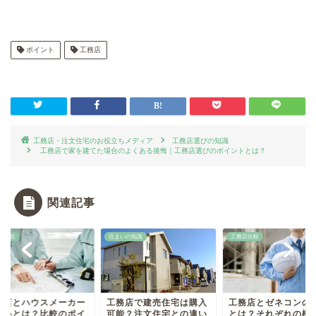
ポイント
工務店
工務店・注文住宅のお役立ちメディア
工務店選びの知識
工務店で家を建てた場合のよくある後悔｜工務店選びのポイントとは？
関連記事
店比較
住まいの知識
工務店比較
務店とハウスメーカー
工務店で建売住宅は購入
工務店とゼネコンの
違いとは？比較のポイ
可能？注文住宅との違い
とは？それぞれの概